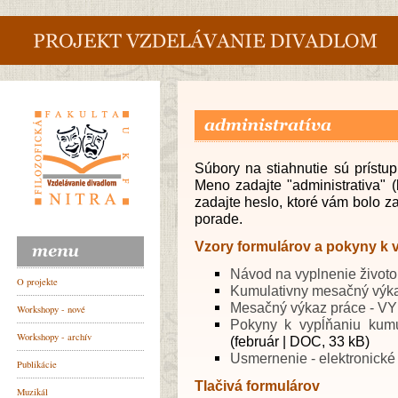
Súbory na stiahnutie sú prístu
Meno zadajte "administrativa" 
zadajte heslo, ktoré vám bolo z
porade.
Vzory formulárov a pokyny k 
Návod na vyplnenie životo
Kumulativny mesačný výk
Mesačný výkaz práce - V
Pokyny k vypĺňaniu kum
(február | DOC, 33 kB)
Usmernenie - elektronické
Tlačivá
formulárov