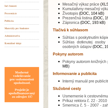
Mesačný výkaz práce
(XLS
Kumulatívny mesačný výk
Životopis
(DOC, 104 kB)
Prezenčná listina
(DOC, 19
Zápisnica
(DOC, 193 kB)
Tlačivá k súhlasom
Súhlas s poskytnutím kópi
Súhlas dotknutej osoby
osobných údajov
(DOC, 1
Pokyny autorom
Pokyny autorom knižných p
MB)
Informovanie a publicita
Interný manuál pre publicit
Služobné cesty
Usmernenie k cestovnému 
Príkaz rektora č. 22 - 2010
Smernica č. 5 - 2007 - z