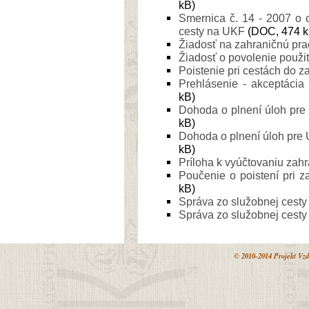
kB)
Smernica č. 14 - 2007 o 
cesty na UKF
(DOC, 474 k
Žiadosť na zahraničnú pr
Žiadosť o povolenie použit
Poistenie pri cestách do z
Prehlásenie - akceptácia
kB)
Dohoda o plnení úloh pre
kB)
Dohoda o plnení úloh pre 
kB)
Príloha k vyúčtovaniu zahr
Poučenie o poistení pri 
kB)
Správa zo služobnej cesty
Správa zo služobnej cesty
© 2010-2014 Projekt Vzd