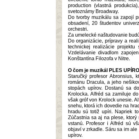
production (vlastná produkcia)
svetoznámy Broadway.
Do tvorby muzikálu sa zapojí p
obsadení, 20 študentov univer
orchestri.
Za umelecké naštudovanie budú
Do organizácie, prípravy a real
technickej realizácie projektu
Vzdelávanie divadlom zapojení 
Konštantína Filozofa v Nitre.
O čom je muzikál PLES UPÍR
Staručký profesor Abronsius, 
románu Dracula, a jeho nešikovn
stopách upírov. Dostanú sa 
Krolocka. Alfréd sa zamiluje d
však gróf von Krolock unesie. Al
snehu, ktorá ich dovedie na hrad
hradu sú totiž upíri. Napriek 
Zúčastnia sa aj na plese, ktorý 
vstanú. Profesor i Alfréd sú v
objaví v zrkadle. Sáru sa im ale 
upírov.