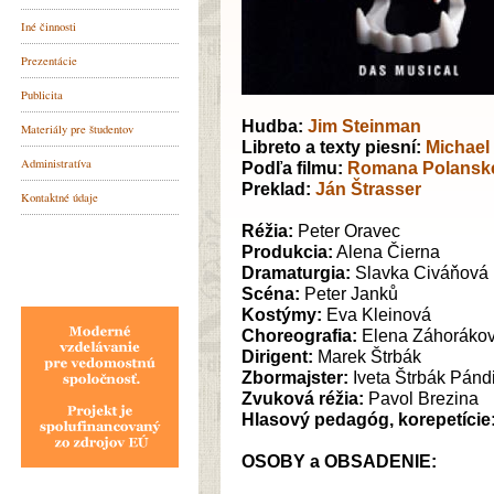
Hudba:
Jim Steinman
Libreto a texty piesní:
Michael
Podľa filmu:
Romana Polansk
Preklad:
Ján Štrasser
Réžia:
Peter Oravec
Produkcia:
Alena Čierna
Dramaturgia:
Slavka Civáňová
Scéna:
Peter Janků
Kostýmy:
Eva Kleinová
Choreografia:
Elena Záhorákov
Dirigent:
Marek Štrbák
Zbormajster:
Iveta Štrbák Pánd
Zvuková réžia:
Pavol Brezina
Hlasový pedagóg, korepetície
OSOBY a OBSADENIE: