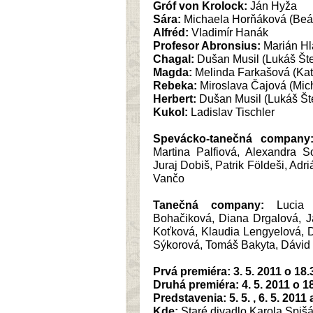
Gróf von Krolock:
Ján Hyža
Sára:
Michaela Horňáková (Beá
Alfréd:
Vladimír Hanák
Profesor Abronsius:
Marián Hl
Chagal:
Dušan Musil (Lukáš Šte
Magda:
Melinda Farkašová (Kat
Rebeka:
Miroslava Čajová (Mic
Herbert:
Dušan Musil (Lukáš Šte
Kukol:
Ladislav Tischler
Spevácko-tanečná company
Martina Palfiová, Alexandra S
Juraj Dobiš, Patrik Földeši, Adr
Vančo
Tanečná company:
Lucia A
Bohačiková, Diana Drgalová, J
Koťková, Klaudia Lengyelová, D
Sýkorová, Tomáš Bakyta, Dávid 
Prvá premiéra: 3. 5. 2011 o 18.
Druhá premiéra: 4. 5. 2011 o 1
Predstavenia: 5. 5. , 6. 5. 2011 
Kde:
Staré divadlo Karola Spišák