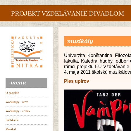
Univerzita Konštantína Filozof
fakulta, Katedra hudby, odbor
rámci projektu EÚ Vzdelávanie 
4. mája 2011 školskú muzikálovú
Ples upírov