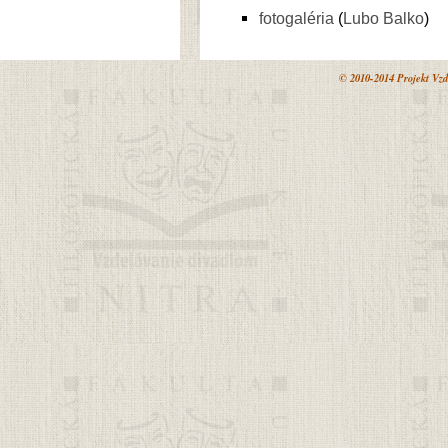
fotogaléria
(
Lubo Balko
)
© 2010-2014 Projekt Vzd