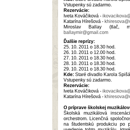
Vstupenky sú zadarmo.
Rezervácie:
Iveta Kováčiková -
ikovacikova@
Katarína Hírešová -
khiresova@u
Miroslav Ballay (tlač, mé
ballaymir@gmail.com
Ďalšie reprízy:
25. 10. 2011 o 18.30 hod.
26. 10. 2011 o 12.00 hod.
27. 10. 2011 o 18.30 hod.
28. 10. 2011 o 18.30 hod.
29. 10. 2011 o 18.30 hod.
Kde:
Staré divadlo Karola Spišák
Vstupenky sú zadarmo.
Rezervácie:
Iveta Kováčiková -
ikovacikova@
Katarína Hírešová -
khiresova@u
O príprave školskej muzikálov
Školská muzikálová inscená
orchestrom. Licenčná spoločnos
na študentskú produkciu po p
uvedenie tohto muzikálu, ktor